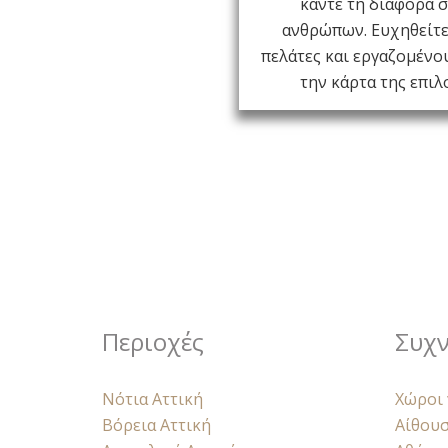
σίγουρα θα έχετε συμμ
κάντε τη διαφορά 
ακόμα και εκατοντάδες
ανθρώπων. Ευχηθείτε
πελάτες και εργαζομένο
περισσότερα δυστυχώ
Δείχνουν βαρετά ύστερα
την κάρτα της επιλο
Περιοχές
Συχν
Νότια Αττική
Χώροι 
Βόρεια Αττική
Αίθου