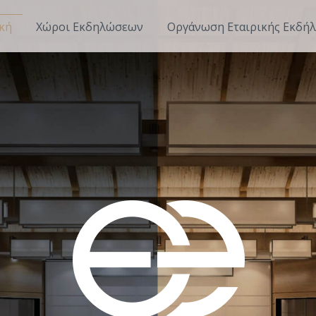
κή
Χώροι Εκδηλώσεων
Οργάνωση Εταιρικής Εκδή