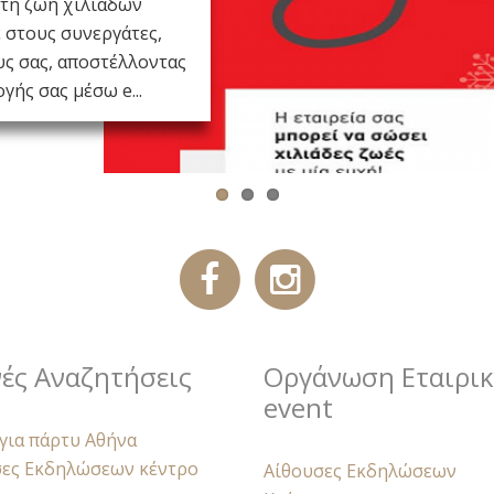
ατάσχει σε δεκάδες ή
στη ζωή χιλιάδων
 events έως τώρα. Τα
 στους συνεργάτες,
υς σας, αποστέλλοντας
ς έχουν ένα κοινό:
 στις φωτογραφίες...
γής σας μέσω e...
ές Αναζητήσεις
Οργάνωση Εταιρι
event
για πάρτυ Αθήνα
σες Εκδηλώσεων κέντρο
Αίθουσες Εκδηλώσεων