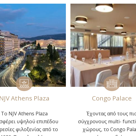
Congo Palace
Αίγλη Ζαππείο
Έχοντας από τους πιο
Στην καρδιά της Αθήνας
χρονους multi- functional
ΑΙΓΛΗ ΖΑΠΠΕΙΟΥ ξεχωρί
ώρους, το Congo Palace
ως ένας εμβληματικός χ