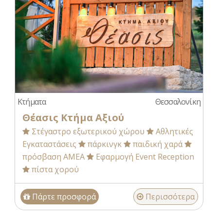
Κτήματα
Θεσσαλονίκη
Θέασις Κτήμα Αξιού
Στέγαστρο εξωτερικού χώρου
Αθλητικές
Εγκαταστάσεις
πάρκινγκ
παιδική χαρά
πρόσβαση ΑΜΕΑ
Εφαρμογή Event Reception
πίστα χορού
Πάρτε προσφορά
Περισσότερα