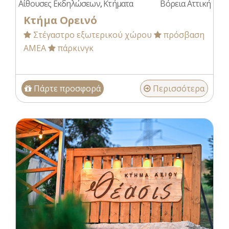
Αίθουσες Εκδηλώσεων
,
Κτήματα
Βόρεια Αττική
Κτήμα Ορεινό
Στέγαστρο εξωτερικού χώρου
πρόσβαση
ΑΜΕΑ
πάρκινγκ
Πάρτε προσφορά
Περισσότερα