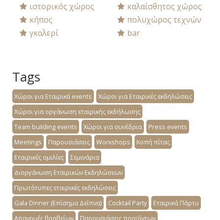
ιστορικός χώρος
καλαίσθητος χώρος
κήπος
πολυχώρος τεχνών
γκαλερί
bar
Tags
Χώροι για Εταιρικά events
Χώροι για Εταιρικές εκδηλώσεις
Χώροι για οργάνωση εταιρικής εκδήλωσης
Team building events
Χώροι για συνέδρια
Press events
Meetings
Παρουσιάσεις
Worκshops
Κοπή πίτας
Εταιρικές ομιλίες
Σεμινάρια
Διοργάνωση Εταιρικών Εκδηλώσεων
Πρωτότυπες εταιρικές εκδηλώσεις
Gala Dinner (Επίσημα Δείπνα)
Cocktail Party
Εταιρικά Πάρτυ
Απονομές βραβείων
Παρουσιάσεις προϊόντων