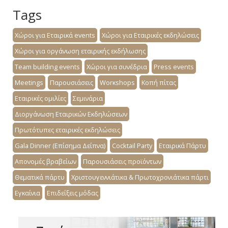
Tags
Χώροι για Εταιρικά events
Χώροι για Εταιρικές εκδηλώσεις
Χώροι για οργάνωση εταιρικής εκδήλωσης
Team building events
Χώροι για συνέδρια
Press events
Meetings
Παρουσιάσεις
Worκshops
Κοπή πίτας
Εταιρικές ομιλίες
Σεμινάρια
Διοργάνωση Εταιρικών Εκδηλώσεων
Πρωτότυπες εταιρικές εκδηλώσεις
Gala Dinner (Επίσημα Δείπνα)
Cocktail Party
Εταιρικά Πάρτυ
Απονομές βραβείων
Παρουσιάσεις προϊόντων
Θεματικά πάρτυ
Χριστουγεννιάτικα & Πρωτοχρονιάτικα πάρτι
Εγκαίνια
Επιδείξεις μόδας