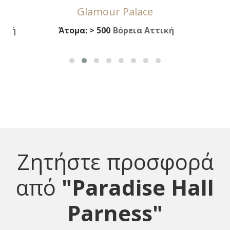
Glamour Palace
V
τική
Άτομα:
> 500
Βόρεια Αττική
Ζητήστε προσφορά
από
"Paradise Hall
Parness"